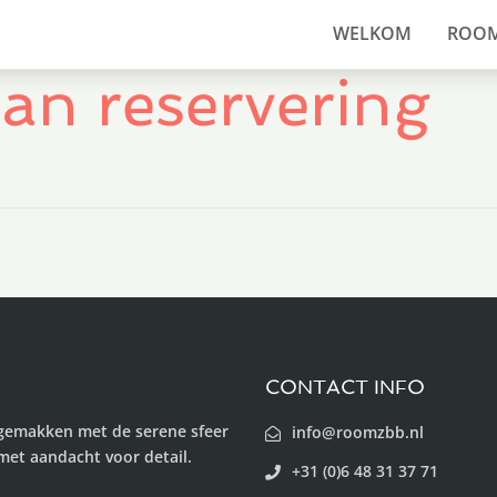
WELKOM
ROO
an reservering
CONTACT INFO
gemakken met de serene sfeer
info@roomzbb.nl
 met aandacht voor detail.
+31 (0)6 48 31 37 71