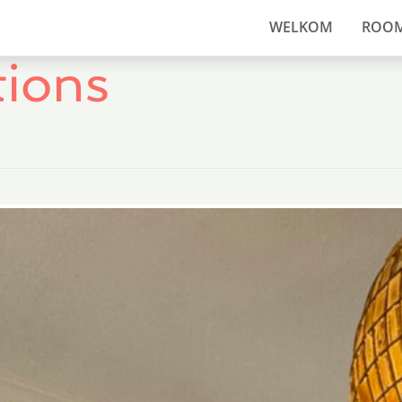
WELKOM
ROO
ions